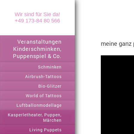
Wir sind für Sie da!
+49 173-84 80 566
Veranstaltungen
meine ganz pe
Kinderschminken,
Puppenspiel & Co.
Schminken
Airbrush-Tattoos
Bio-Glitzer
World of Tattoos
Luftballonmodellage
Kasperletheater, Puppen,
Märchen
Living Puppets