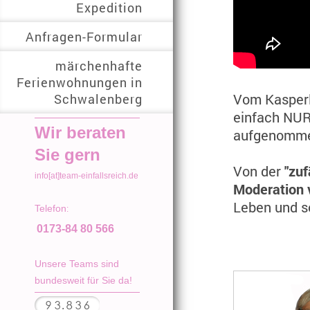
Expedition
Anfragen-Formular
märchenhafte
Ferienwohnungen in
Schwalenberg
Vom Kasperle
einfach NUR 
Wir beraten
aufgenomme
Sie gern
Von der
"zu
info[at]
team-einfallsreich.de
Moderation 
Leben und s
Telefon
:
0173-84 80 566
Unsere Teams sind
bundesweit für Sie da!