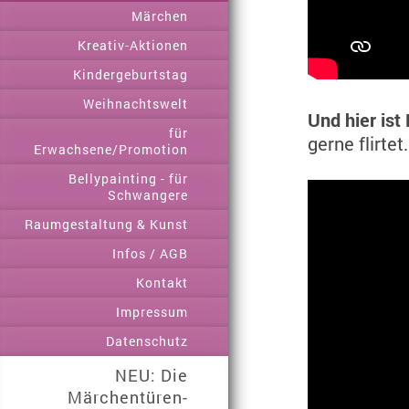
Märchen
Kreativ-Aktionen
Kindergeburtstag
Weihnachtswelt
Und hier ist
für
gerne flirtet.
Erwachsene/Promotion
Bellypainting - für
Schwangere
Raumgestaltung & Kunst
Infos / AGB
Kontakt
Impressum
Datenschutz
NEU: Die
Märchentüren-