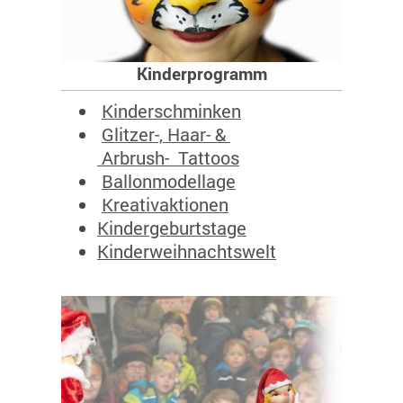
Kinderprogramm
Kinders
chminken
Glitzer-, Haar- &
Arbrush-
Tattoos
Ballonmodellage
Kreativaktionen
K
indergeburtsta
ge
Kinderweihnachtswelt